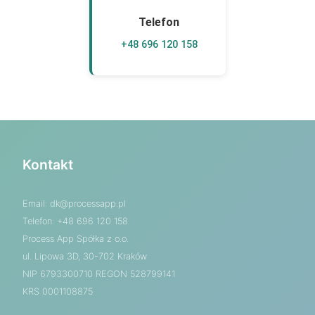
Telefon
+48 696 120 158
Kontakt
Email:
dk@processapp.pl
Telefon: +48 696 120 158
Process App Spółka z o.o.
ul. Lipowa 3D, 30-702 Kraków
NIP 6793300710 REGON 528799141
KRS 0001108875