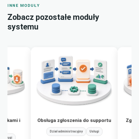
INNE MODUŁY
Zobacz pozostałe moduły
systemu
Obsługa zgłoszenia do supportu
Zgłaszanie uwag
uw
Dział administracyjny
Usługi
Dział administra