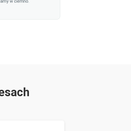
iamy w ciemno.
esach