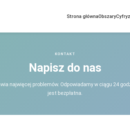
Strona główna
Obszary
Cyfryz
cja w sprawie modułów proces
KONTAKT
Napisz do nas
rawia najwięcej problemów. Odpowiadamy w ciągu 24 god
jest bezpłatna.