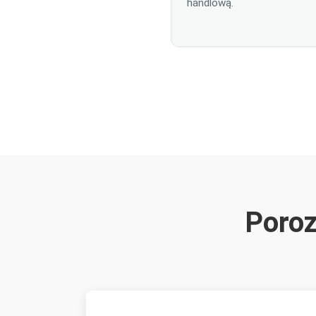
handlową.
Poro