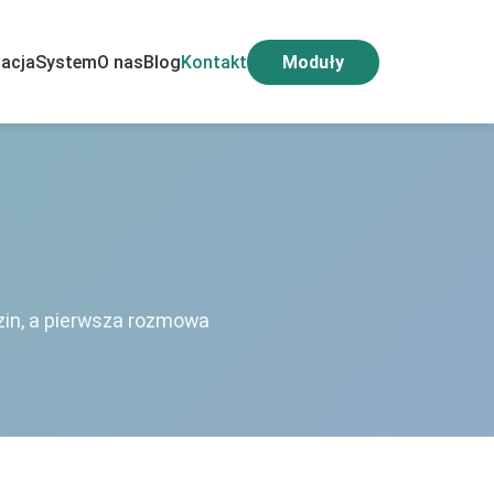
acja
System
O nas
Blog
Kontakt
Moduły
owych
zin, a pierwsza rozmowa