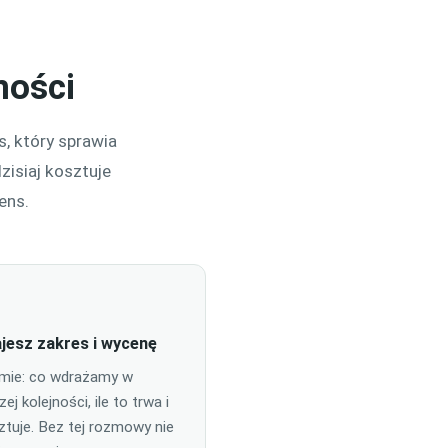
mości
, który sprawia
zisiaj kosztuje
ens.
jesz zakres i wycenę
mie: co wdrażamy w
ej kolejności, ile to trwa i
sztuje. Bez tej rozmowy nie