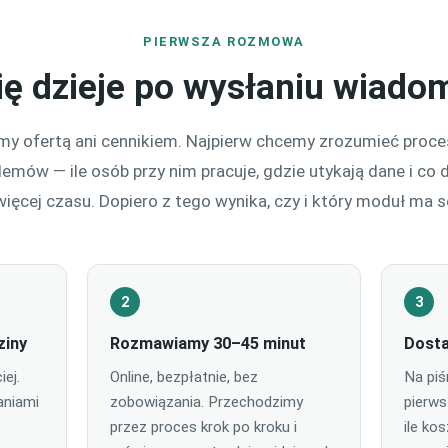
PIERWSZA ROZMOWA
ię dzieje po wysłaniu wiado
y ofertą ani cennikiem. Najpierw chcemy zrozumieć proces
lemów — ile osób przy nim pracuje, gdzie utykają dane i co d
więcej czasu. Dopiero z tego wynika, czy i który moduł ma s
2
3
ziny
Rozmawiamy 30–45 minut
Dosta
ej.
Online, bezpłatnie, bez
Na piś
aniami
zobowiązania. Przechodzimy
pierwsz
przez proces krok po kroku i
ile ko