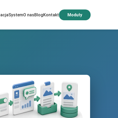
acja
System
O nas
Blog
Kontakt
Moduły