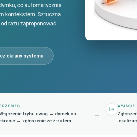
 dymku, co automatycznie
nym kontekstem. Sztuczna
by od razu zaproponować
cz ekrany systemu
PRZEBIEG
WYJŚCIE
→
Włączenie trybu uwag → dymek na
Zgłoszen
ekranie → zgłoszenie ze zrzutem
lokalizac