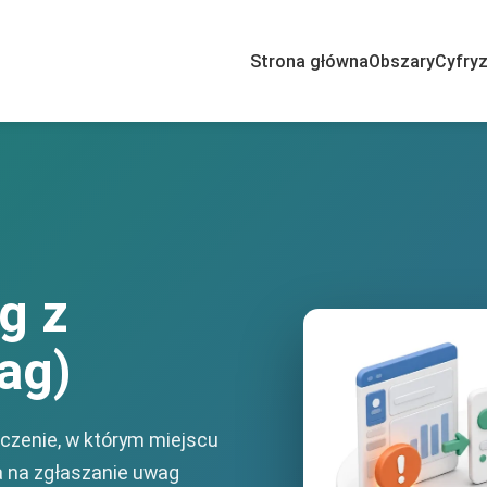
Strona główna
Obszary
Cyfryz
g z
ag)
aczenie, w którym miejscu
 na zgłaszanie uwag