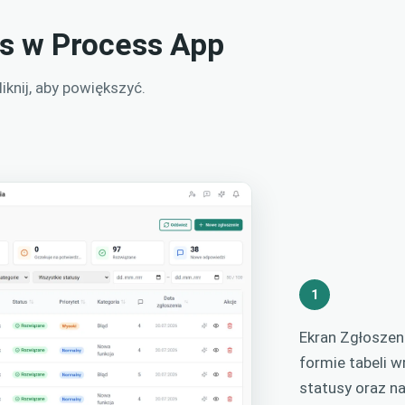
es w Process App
knij, aby powiększyć.
1
Ekran Zgłoszen
formie tabeli 
statusy oraz na