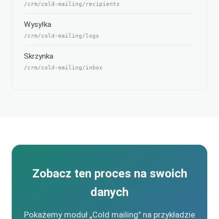
/crm/cold-mailing/recipients
Wysyłka
/crm/cold-mailing/logs
Skrzynka
/crm/cold-mailing/inbox
Zobacz ten proces na swoich
danych
Pokażemy moduł „Cold mailing" na przykładzie