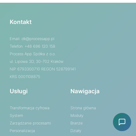
Kontakt
Email:
dk@processapp.pl
Telefon: +48 696 120 158
Process App Spółka z o.o.
ul. Lipowa 3D, 30-702 Kraków
NIP 6793300710 REGON 528799141
KRS 0001108875
Usługi
Nawigacja
Transformacja cyfrowa
Strona główna
System
Moduły
Zarządzanie procesami
Branże
Personalizacja
Działy