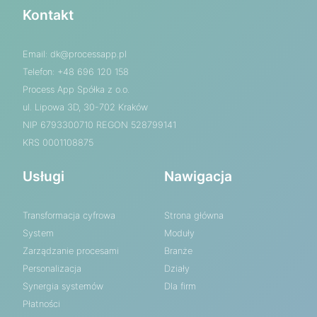
Kontakt
Email:
dk@processapp.pl
Telefon: +48 696 120 158
Process App Spółka z o.o.
ul. Lipowa 3D, 30-702 Kraków
NIP 6793300710 REGON 528799141
KRS 0001108875
Usługi
Nawigacja
Transformacja cyfrowa
Strona główna
System
Moduły
Zarządzanie procesami
Branże
Personalizacja
Działy
Synergia systemów
Dla firm
Płatności