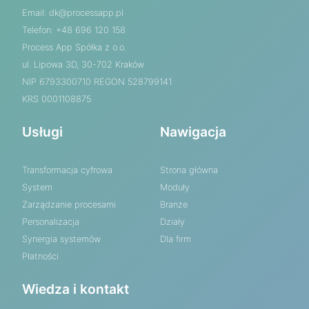
Email:
dk@processapp.pl
Telefon: +48 696 120 158
Process App Spółka z o.o.
ul. Lipowa 3D, 30-702 Kraków
NIP 6793300710 REGON 528799141
KRS 0001108875
Usługi
Nawigacja
Transformacja cyfrowa
Strona główna
System
Moduły
Zarządzanie procesami
Branże
Personalizacja
Działy
Synergia systemów
Dla firm
Płatności
Wiedza i kontakt