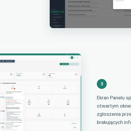
3
Ekran Panelu s
otwartym oknem
zgłoszenia prze
brakujących inf