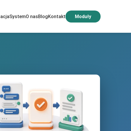
acja
System
O nas
Blog
Kontakt
Moduły