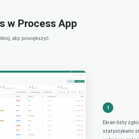
es w Process App
knij, aby powiększyć.
1
Ekran listy zgł
statystykami st