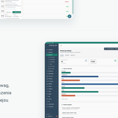
uwag,
szenia
ejsu.