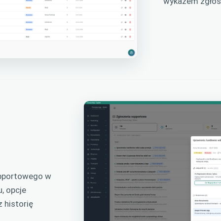
wykazem zgłos
upportowego w
, opcje
 historię