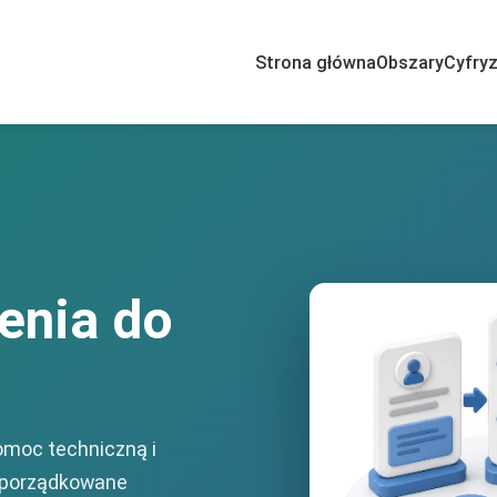
Strona główna
Obszary
Cyfryz
enia do
omoc techniczną i
uporządkowane