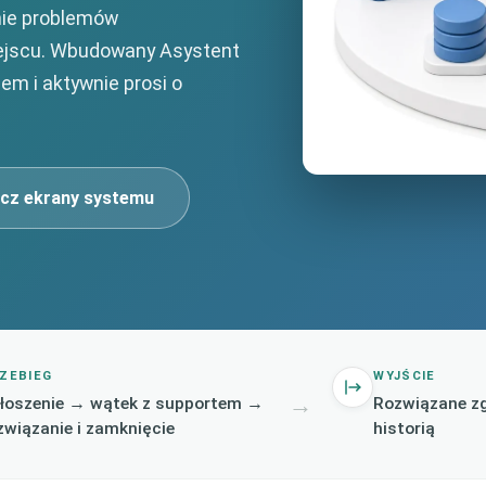
nie problemów
ejscu. Wbudowany Asystent
iem i aktywnie prosi o
cz ekrany systemu
ZEBIEG
WYJŚCIE
→
łoszenie → wątek z supportem →
Rozwiązane zg
związanie i zamknięcie
historią