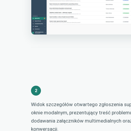
2
Widok szczegółów otwartego zgłoszenia s
oknie modalnym, prezentujący treść problemu
dodawania załączników multimedialnych oraz
konwersacji.