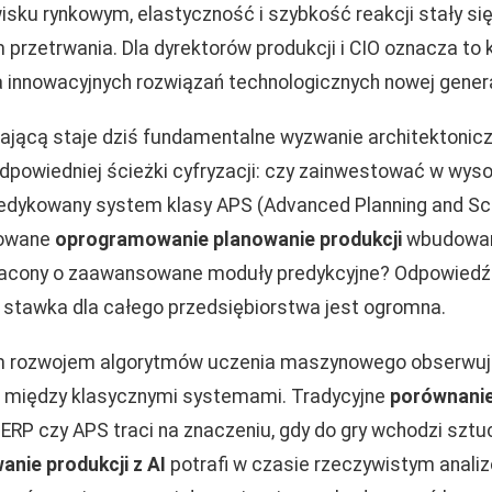
sku rynkowym, elastyczność i szybkość reakcji stały się
 przetrwania. Dla dyrektorów produkcji i CIO oznacza to
 innowacyjnych rozwiązań technologicznych nowej genera
ającą staje dziś fundamentalne wyzwanie architektonic
dpowiedniej ścieżki cyfryzacji: czy zainwestować w wys
edykowany system klasy APS (Advanced Planning and Sc
dowane
oprogramowanie planowanie produkcji
wbudowan
cony o zaawansowane moduły predykcyjne? Odpowiedź n
a stawka dla całego przedsiębiorstwa jest ogromna.
 rozwojem algorytmów uczenia maszynowego obserwuje
c między klasycznymi systemami. Tradycyjne
porównani
ERP czy APS traci na znaczeniu, gdy do gry wchodzi sztuc
anie produkcji z AI
potrafi w czasie rzeczywistym anali