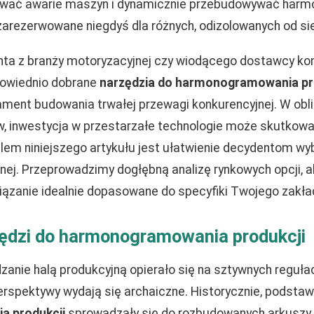
ywać awarie maszyn i dynamicznie przebudowywać harm
zarezerwowane niegdyś dla różnych, odizolowanych od sie
nta z branży motoryzacyjnej czy wiodącego dostawcy 
powiednio dobrane
narzędzia do harmonogramowania pr
ament budowania trwałej przewagi konkurencyjnej. W obl
, inwestycja w przestarzałe technologie może skutkowa
elem niniejszego artykułu jest ułatwienie decydentom wy
znej. Przeprowadzimy dogłębną analizę rynkowych opcji,
iązanie idealnie dopasowane do specyfiki Twojego zakła
ędzi do harmonogramowania produkcji
anie halą produkcyjną opierało się na sztywnych regułac
 perspektywy wydają się archaiczne. Historycznie, podst
 produkcji
sprowadzały się do rozbudowanych arkuszy 