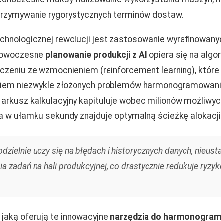
trzymywanie rygorystycznych terminów dostaw.
hnologicznej rewolucji jest zastosowanie wyrafinowany
Nowoczesne
planowanie produkcji z AI
opiera się na alg
czeniu ze wzmocnieniem (reinforcement learning), które
niem niezwykle złożonych problemów harmonogramowania
 arkusz kalkulacyjny kapituluje wobec milionów możliwyc
ja w ułamku sekundy znajduje optymalną ścieżkę alokacj
ielnie uczy się na błędach i historycznych danych, nieust
nia zadań na hali produkcyjnej, co drastycznie redukuje ryzy
jaką oferują te innowacyjne
narzędzia do harmonogram