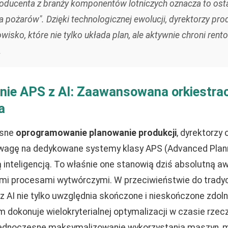
oducenta z branży komponentów lotniczych oznacza to osta
a pożarów". Dzięki technologicznej ewolucji, dyrektorzy pro
owisko, które nie tylko układa plan, ale aktywnie chroni re
.
e APS z AI: Zaawansowana orkiestracj
a
esne
oprogramowanie planowanie produkcji
, dyrektorzy 
uwagę na dedykowane systemy klasy APS (Advanced Plann
inteligencją. To właśnie one stanowią dziś absolutną 
mi procesami wytwórczymi. W przeciwieństwie do tradyc
AI nie tylko uwzględnia skończone i nieskończone zdoln
 dokonuje wielokryterialnej optymalizacji w czasie rzec
jednoczesne maksymalizowanie wykorzystania maszyn, m