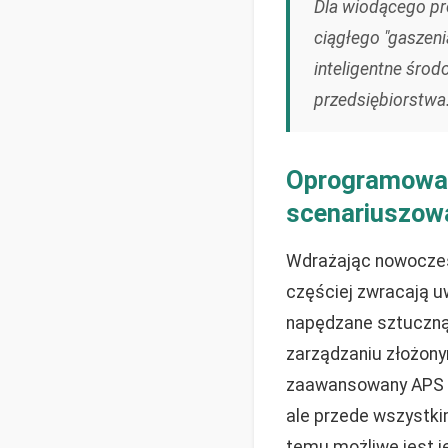
Dla wiodącego pr
ciągłego "gaszeni
inteligentne środ
przedsiębiorstwa
Oprogramowani
scenariuszow
Wdrażając nowocz
częściej zwracają 
napędzane sztuczną 
zarządzaniu złożony
zaawansowany APS z 
ale przede wszystkim
temu możliwe jest 