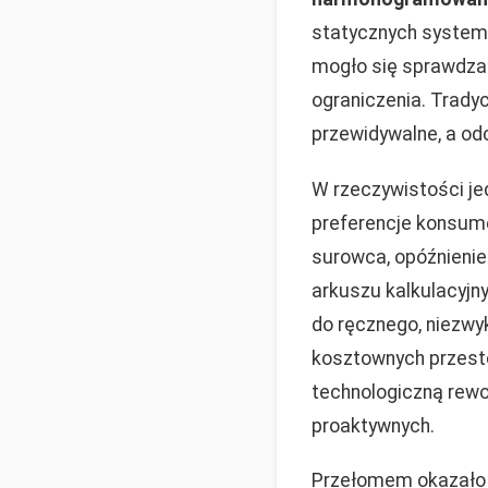
statycznych systemó
mogło się sprawdza
ograniczenia. Tradyc
przewidywalne, a odc
W rzeczywistości je
preferencje konsume
surowca, opóźnienie
arkuszu kalkulacyjn
do ręcznego, niezwy
kosztownych przesto
technologiczną rewo
proaktywnych.
Przełomem okazało 