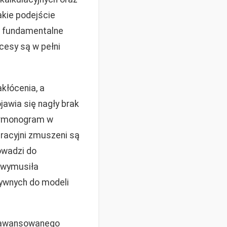
kie podejście
h fundamentalne
cesy są w pełni
kłócenia, a
awia się nagły brak
harmonogram w
racyjni zmuszeni są
owadzi do
i wymusiła
tywnych do modeli
zaawansowanego