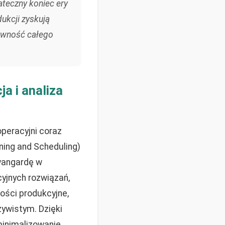
teczny koniec ery
dukcji zyskują
ntowność całego
a i analiza
operacyjni coraz
ing and Scheduling)
awangardę w
yjnych rozwiązań,
ości produkcyjne,
zywistym. Dzięki
inimalizowanie