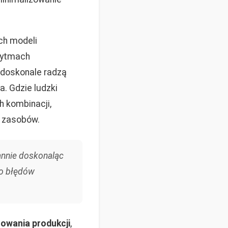
ch modeli
orytmach
 doskonale radzą
. Gdzie ludzki
h kombinacji,
i zasobów.
annie doskonaląc
ko błędów
owania produkcji
,