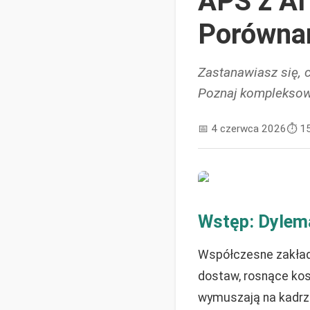
APS z AI
Porówna
Zastanawiasz się,
Poznaj kompleksowe
📅
4 czerwca 2026
⏱️
1
Wstęp: Dylema
Współczesne zakład
dostaw, rosnące kos
wymuszają na kadrz