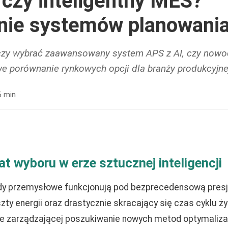
 czy inteligentny MES?
nie systemów planowani
 czy wybrać zaawansowany system APS z AI, czy now
 porównanie rynkowych opcji dla branży produkcyjne
5 min
t wyboru w erze sztucznej inteligencji
y przemysłowe funkcjonują pod bezprecedensową presj
zty energii oraz drastycznie skracający się czas cyklu ż
e zarządzającej poszukiwanie nowych metod optymalizac