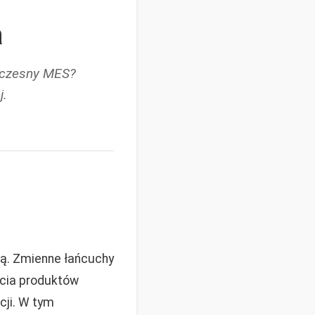
a
oczesny MES?
j.
ą. Zmienne łańcuchy
ycia produktów
ji. W tym