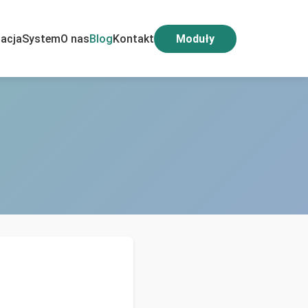
acja
System
O nas
Blog
Kontakt
Moduły