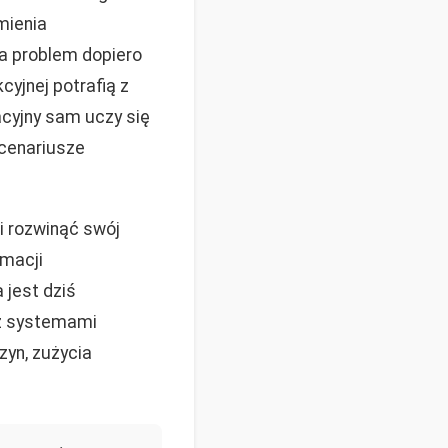
mienia
a problem dopiero
cyjnej potrafią z
cyjny sam uczy się
cenariusze
i rozwinąć swój
rmacji
jest dziś
 z systemami
zyn, zużycia