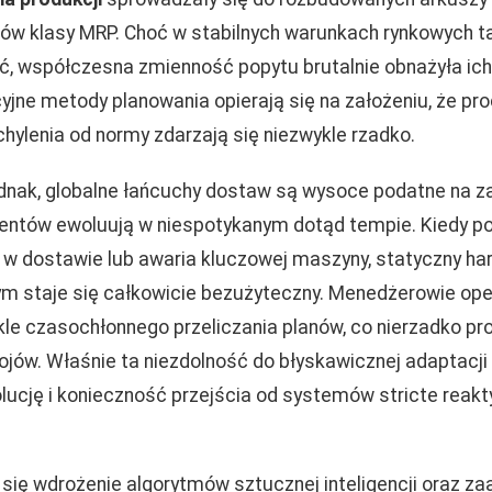
w klasy MRP. Choć w stabilnych warunkach rynkowych ta
ć, współczesna zmienność popytu brutalnie obnażyła ic
yjne metody planowania opierają się na założeniu, że pro
hylenia od normy zdarzają się niezwykle rzadko.
dnak, globalne łańcuchy dostaw są wysoce podatne na za
ntów ewoluują w niespotykanym dotąd tempie. Kiedy poj
 w dostawie lub awaria kluczowej maszyny, statyczny 
ym staje się całkowicie bezużyteczny. Menedżerowie ope
kle czasochłonnego przeliczania planów, co nierzadko pr
jów. Właśnie ta niezdolność do błyskawicznej adaptacj
lucję i konieczność przejścia od systemów stricte reak
się wdrożenie algorytmów sztucznej inteligencji oraz 