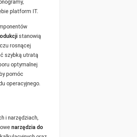
onogramy,
bie platform IT.
komponentów
odukcji
stanowią
iczu rosnącej
ć szybką utratą
boru optymalnej
 aby pomóc
du operacyjnego.
h i narzędziach,
awowe
narzędzia do
kalkulacyjnych oraz