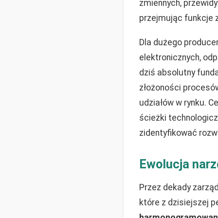
zmiennych, przewid
przejmując funkcje 
Dla dużego produce
elektronicznych, od
dziś absolutny fund
złożoności procesów
udziałów w rynku. C
ścieżki technologic
zidentyfikować rozw
Ewolucja narz
Przez dekady zarządz
które z dzisiejszej
harmonogramowania