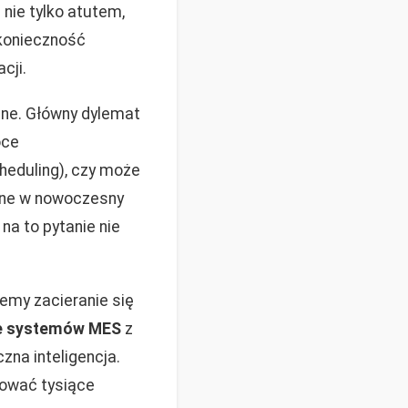
 nie tylko atutem,
 konieczność
cji.
zne. Główny dylemat
oce
heduling), czy może
e w nowoczesny
a to pytanie nie
my zacieranie się
e systemów MES
z
zna inteligencja.
zować tysiące