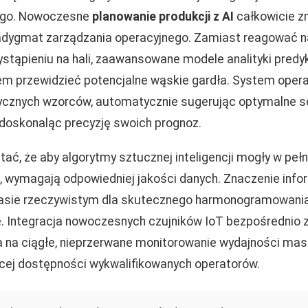
ego. Nowoczesne
planowanie produkcji z AI
całkowicie z
dygmat zarządzania operacyjnego. Zamiast reagować n
stąpieniu na hali, zaawansowane modele analityki predyk
m przewidzieć potencjalne wąskie gardła. System opera
rycznych wzorców, automatycznie sugerując optymalne s
e doskonaląc precyzję swoich prognoz.
ać, że aby algorytmy sztucznej inteligencji mogły w pełn
, wymagają odpowiedniej jakości danych. Znaczenie info
asie rzeczywistym dla skutecznego harmonogramowania 
e. Integracja nowoczesnych czujników IoT bezpośrednio
 na ciągłe, nieprzerwane monitorowanie wydajności mas
cej dostępności wykwalifikowanych operatorów.