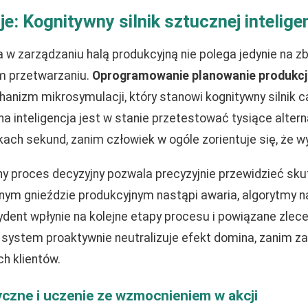
: Kognitywny silnik sztucznej inteligen
w zarządzaniu halą produkcyjną nie polega jedynie na zb
m przetwarzaniu.
Oprogramowanie planowanie produkcji
izm mikrosymulacji, który stanowi kognitywny silnik 
na inteligencja jest w stanie przetestować tysiące alter
ach sekund, zanim człowiek w ogóle zorientuje się, że w
ny proces decyzyjny pozwala precyzyjnie przewidzieć sku
dnym gnieździe produkcyjnym nastąpi awaria, algorytmy 
ncydent wpłynie na kolejne etapy procesu i powiązane zlec
system proaktywnie neutralizuje efekt domina, zanim zak
h klientów.
czne i uczenie ze wzmocnieniem w akcji