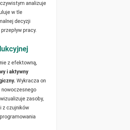
eczywistym analizuje
luje w tle
alnej decyzji
 przepływ pracy.
dukcyjnej
ie z efektowną,
wy i aktywny
giczny.
Wykracza on
ce nowoczesnego
wizualizuje zasoby,
i z czujników
 oprogramowania