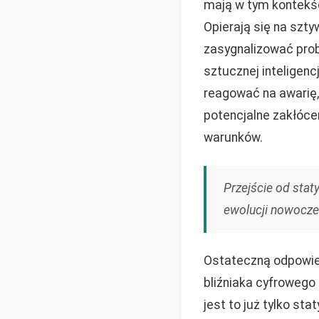
mają w tym kontekśc
Opierają się na szty
zasygnalizować probl
sztucznej inteligenc
reagować na awarię
potencjalne zakłóce
warunków.
Przejście od stat
ewolucji nowocze
Ostateczną odpowied
bliźniaka cyfrowego
jest to już tylko s