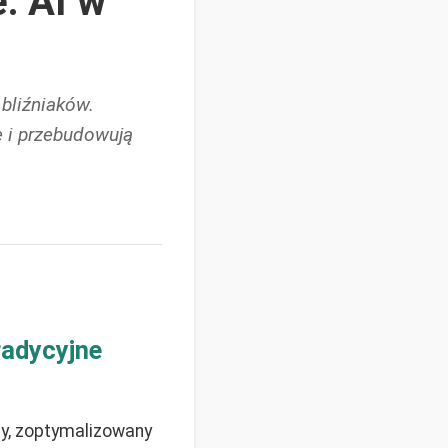
: AI w
bliźniaków.
e i przebudowują
radycyjne
ny, zoptymalizowany