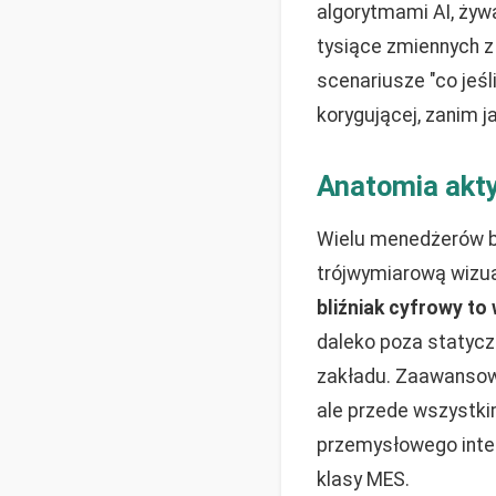
algorytmami AI, żywa
tysiące zmiennych z 
scenariusze "co jeś
korygującej, zanim j
Anatomia akty
Wielu menedżerów bł
trójwymiarową wizu
bliźniak cyfrowy t
daleko poza statyc
zakładu. Zaawansowa
ale przede wszystki
przemysłowego inte
klasy MES.