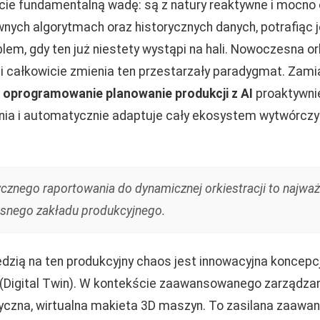
ie fundamentalną wadę: są z natury reaktywne i mocno 
wnych algorytmach oraz historycznych danych, potrafiąc 
em, gdy ten już niestety wystąpi na hali. Nowoczesna or
ji całkowicie zmienia ten przestarzały paradygmat. Zamia
,
oprogramowanie planowanie produkcji z AI
proaktywni
nia i automatycznie adaptuje cały ekosystem wytwórcz
ycznego raportowania do dynamicznej orkiestracji to najważ
snego zakładu produkcyjnego.
zią na ten produkcyjny chaos jest innowacyjna koncep
 (Digital Twin). W kontekście zaawansowanego zarządzan
tatyczna, wirtualna makieta 3D maszyn. To zasilana zaaw