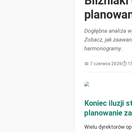
Bliźniaki
planowan
Dogłębna analiza w
Zobacz, jak zaawan
harmonogramy.
📅
7 czerwca 2026
⏱️
1
Koniec iluzji
planowanie z
Wielu dyrektorów op