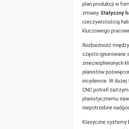
plan produkcji w for
zmiany.
Statyczny ha
rzeczywistością hal
kluczowego pracowni
Rozbieżność między
często ignorowane st
zniecierpliwionych 
planistów poświęco
incydencie. W dużej
CNC potrafi zatrzym
planistycznemu nawe
niepotrzebne nadgodz
Klasyczne systemy 