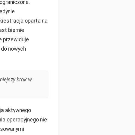
ograniczone.
jedynie
kiestracja oparta na
st biernie
e przewiduje
y do nowych
niejszy krok w
cja aktywnego
ia operacyjnego nie
ansowanymi