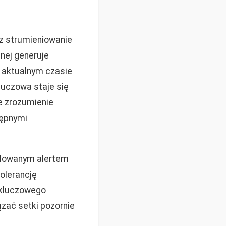
z strumieniowanie
nej generuje
y aktualnym czasie
luczowa staje się
ie zrozumienie
tępnymi
izolowanym alertem
olerancję
 kluczowego
ązać setki pozornie