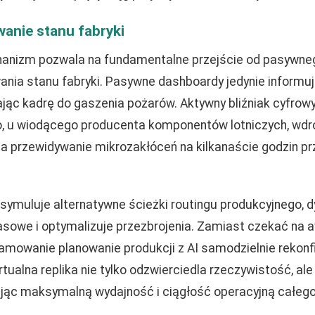
anie stanu fabryki
hanizm pozwala na fundamentalne przejście od pasywne
ia stanu fabryki. Pasywne dashboardy jedynie informują
ąc kadrę do gaszenia pożarów. Aktywny bliźniak cyfrowy
o, u wiodącego producenta komponentów lotniczych, wdr
a przewidywanie mikrozakłóceń na kilkanaście godzin pr
symuluje alternatywne ścieżki routingu produkcyjnego, 
asowe i optymalizuje przezbrojenia. Zamiast czekać na a
mowanie planowanie produkcji z AI samodzielnie rekonfi
rtualna replika nie tylko odzwierciedla rzeczywistość, ale
ując maksymalną wydajność i ciągłość operacyjną całego