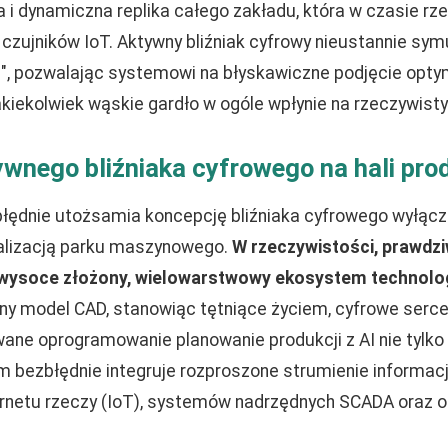
 i dynamiczna replika całego zakładu, która w czasie rz
czujników IoT. Aktywny bliźniak cyfrowy nieustannie symu
li", pozwalając systemowi na błyskawiczne podjęcie optym
akiekolwiek wąskie gardło w ogóle wpłynie na rzeczywisty
wnego bliźniaka cyfrowego na hali pro
ędnie utożsamia koncepcję bliźniaka cyfrowego wyłączn
alizacją parku maszynowego.
W rzeczywistości, prawdzi
o wysoce złożony, wielowarstwowy ekosystem technolo
zny model CAD, stanowiąc tętniące życiem, cyfrowe ser
ne oprogramowanie planowanie produkcji z AI nie tylko 
m bezbłędnie integruje rozproszone strumienie informacj
rnetu rzeczy (IoT), systemów nadrzędnych SCADA oraz