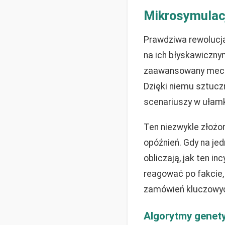
Mikrosymulacje
Prawdziwa rewolucja 
na ich błyskawiczny
zaawansowany mechan
Dzięki niemu sztucz
scenariuszy w ułamk
Ten niezwykle złożo
opóźnień. Gdy na je
obliczają, jak ten i
reagować po fakcie, 
zamówień kluczowyc
Algorytmy genety