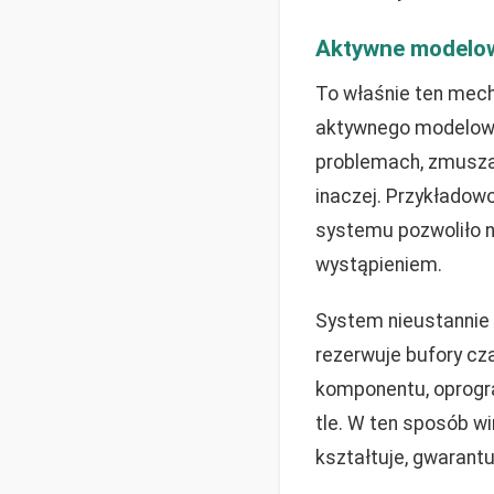
Aktywne modelow
To właśnie ten mec
aktywnego modelowan
problemach, zmuszaj
inaczej. Przykładow
systemu pozwoliło n
wystąpieniem.
System nieustannie 
rezerwuje bufory cz
komponentu, oprogra
tle. W ten sposób wi
kształtuje, gwarant