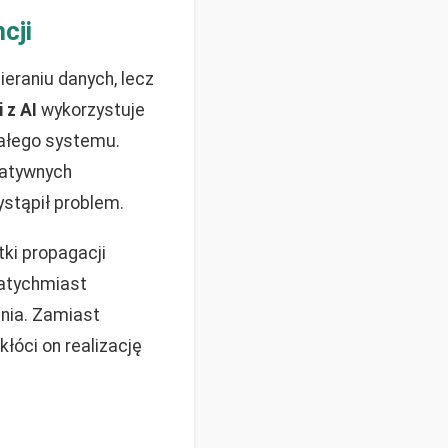
cji
ieraniu danych, lecz
 z AI
wykorzystuje
całego systemu.
natywnych
ystąpił problem.
tki propagacji
natychmiast
enia. Zamiast
łóci on realizację