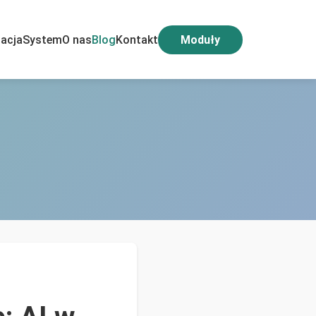
acja
System
O nas
Blog
Kontakt
Moduły