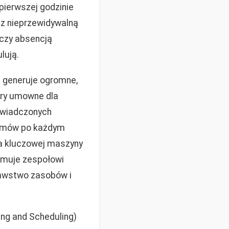
 pierwszej godzinie
z nieprzewidywalną
 czy absencją
lują.
 generuje ogromne,
kary umowne dla
oświadczonych
ramów po każdym
ia kluczowej maszyny
ajmuje zespołowi
rawstwo zasobów i
ng and Scheduling)