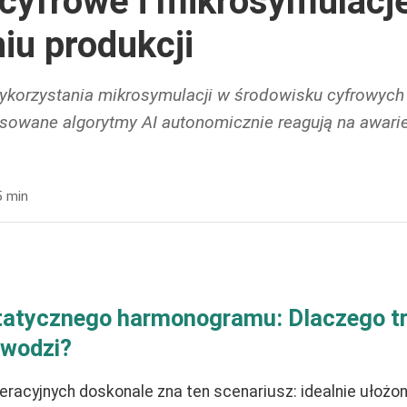
 cyfrowe i mikrosymulacje
iu produkcji
ykorzystania mikrosymulacji w środowisku cyfrowych 
sowane algorytmy AI autonomicznie reagują na awari
5 min
 statycznego harmonogramu: Dlaczego t
awodzi?
eracyjnych doskonale zna ten scenariusz: idealnie ułożo