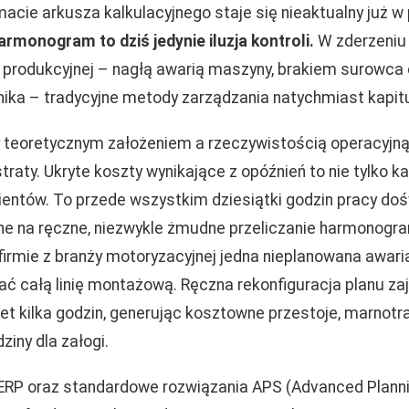
macie arkusza kalkulacyjnego staje się nieaktualny już w
rmonogram to dziś jedynie iluzja kontroli.
W zderzeniu 
i produkcyjnej – nagłą awarią maszyny, brakiem surowca
ka – tradycyjne metody zarządzania natychmiast kapitu
 teoretycznym założeniem a rzeczywistością operacyjną
raty. Ukryte koszty wynikające z opóźnień to nie tylko 
klientów. To przede wszystkim dziesiątki godzin pracy d
ne na ręczne, niezwykle żmudne przeliczanie harmonog
 firmie z branży motoryzacyjnej jedna nieplanowana awar
ać całą linię montażową. Ręczna rekonfiguracja planu z
t kilka godzin, generując kosztowne przestoje, marnot
iny dla załogi.
ERP oraz standardowe rozwiązania APS (Advanced Planni