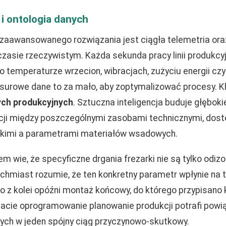
 i ontologia danych
aawansowanego rozwiązania jest ciągła telemetria ora
zasie rzeczywistym. Każda sekunda pracy linii produkcyj
 o temperaturze wrzecion, wibracjach, zużyciu energii cz
surowe dane to za mało, aby zoptymalizować procesy. K
ych produkcyjnych
. Sztuczna inteligencja buduje głębok
cji między poszczególnymi zasobami technicznymi, dos
kimi a parametrami materiałów wsadowych.
tem wie, że specyficzne drgania frezarki nie są tylko od
chmiast rozumie, że ten konkretny parametr wpłynie na t
o z kolei opóźni montaż końcowy, do którego przypisano
ltacie oprogramowanie planowanie produkcji potrafi powi
ych w jeden spójny ciąg przyczynowo-skutkowy.