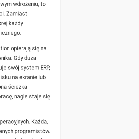
owym wdrożeniu, to
ci. Zamiast
rej każdy
icznego.
on opierają się na
wnika. Gdy duża
uje swój system ERP,
isku na ekranie lub
ona ścieżka
racę, nagle staje się
peracyjnych. Każda,
wanych programistów.