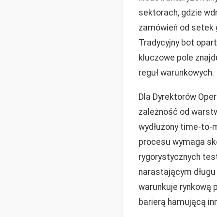
sektorach, gdzie wd
zamówień od setek 
Tradycyjny bot opart
kluczowe pole znajd
reguł warunkowych.
Dla Dyrektorów Oper
zależność od warstwy
wydłużony time-to-m
procesu wymaga sko
rygorystycznych tes
narastającym długu 
warunkuje rynkową p
barierą hamującą inn