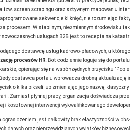
h działań na ekranie komputera. W praktyce jednak, tech
na tzw. screen scrapingu oraz sztywnym mapowaniu inte
zaprogramowane sekwencje kliknięć, nie rozumiejąc fakty
 za procesem. W stabilnym, niezmiennym środowisku ta
w nowoczesnych usługach B2B jest to recepta na katastr
odącego dostawcę usług kadrowo-płacowych, u któreg
zację procesów HR
. Bot codziennie loguje się do porta
karskie, opierając się na współrzędnych przycisku "Pobie
iedy dostawca portalu wprowadza drobną aktualizację in
cisk o kilka pikseli lub zmieniając jego nazwę, klasyczny
rii. Zamiast płynnej pracy, organizacja doświadcza prze
ej i kosztownej interwencji wykwalifikowanego deweloper
 ograniczeniem jest całkowity brak elastyczności w obs
ych danych oraz nieprzewidzianych wyjątków biznesowyc