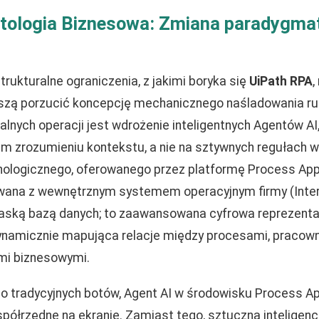
ntologia Biznesowa: Zmiana paradygma
rukturalne ograniczenia, z jakimi boryka się
UiPath RPA
,
szą porzucić koncepcję mechanicznego naśladowania r
lnych operacji jest wdrożenie inteligentnych Agentów AI,
kim zrozumieniu kontekstu, a nie na sztywnych regułach 
ologicznego, oferowanego przez platformę Process App
wana z wewnętrznym systemem operacyjnym firmy (Intern
 płaską bazą danych; to zaawansowana cyfrowa reprezenta
ynamicznie mapująca relacje między procesami, pracown
mi biznesowymi.
o tradycyjnych botów, Agent AI w środowisku Process App
łrzędne na ekranie. Zamiast tego, sztuczna inteligencj