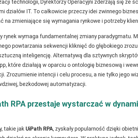
ji technologii, Dyrektorzy Operacyjni zderzają się ze śc
mi działów IT. To całkowicie przeczy idei zwinnego bizne
ć na zmieniające się wymagania rynkowe i potrzeby klie
y rynek wymaga fundamentalnej zmiany paradygmatu. M
ego powtarzania sekwencji kliknięć do głębokiego zroz
ztuczną inteligencję. Alternatywą dla sztywnych skryptó
pp, które działają w oparciu o ontologię biznesową i we
i. Zrozumienie intencji i celu procesu, a nie tylko jego wi
wdziwej, bezkodowej automatyzacji.
ath RPA przestaje wystarczać w dyna
, takie jak
UiPath RPA
, zyskały popularność dzięki obiet