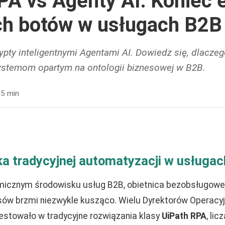
PA vs Agenty AI: Koniec 
h botów w usługach B2B
ypty inteligentnymi Agentami AI. Dowiedz się, dlacze
ystemom opartym na ontologii biznesowej w B2B.
5 min
a tradycyjnej automatyzacji w usługa
micznym środowisku usług B2B, obietnica bezobsługowej
sów brzmi niezwykle kusząco. Wielu Dyrektorów Operacyj
stowało w tradycyjne rozwiązania klasy
UiPath RPA
, li