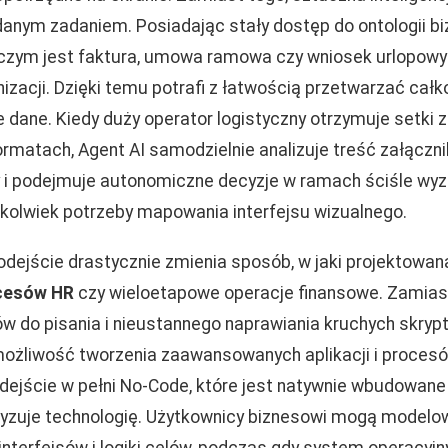
 danym zadaniem. Posiadając stały dostęp do ontologii b
 czym jest faktura, umowa ramowa czy wniosek urlopowy
nizacji. Dzięki temu potrafi z łatwością przetwarzać całk
 dane. Kiedy duży operator logistyczny otrzymuje setki 
ormatach, Agent AI samodzielnie analizuje treść załączn
 i podejmuje autonomiczne decyzje w ramach ściśle wy
ejkolwiek potrzeby mapowania interfejsu wizualnego.
odejście drastycznie zmienia sposób, w jaki projektowan
cesów HR
czy wieloetapowe operacje finansowe. Zamias
w do pisania i nieustannego naprawiania kruchych skrypt
możliwość tworzenia zaawansowanych aplikacji i procesó
 Podejście w pełni No-Code, które jest natywnie wbudowan
tyzuje technologię. Użytkownicy biznesowi mogą modelo