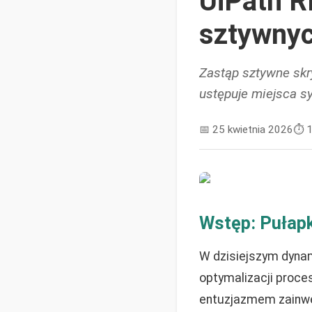
UiPath R
sztywnyc
Zastąp sztywne skr
ustępuje miejsca s
📅
25 kwietnia 2026
⏱️
1
Wstęp: Pułapk
W dzisiejszym dyna
optymalizacji proce
entuzjazmem zainwe