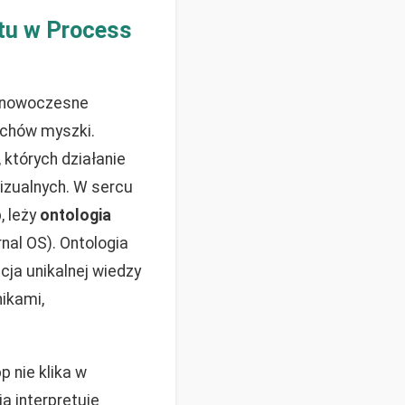
tu w Process
 nowoczesne
uchów myszki.
 których działanie
wizualnych. W sercu
, leży
ontologia
al OS). Ontologia
cja unikalnej wiedzy
ikami,
 nie klika w
a interpretuje