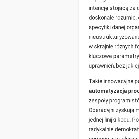
intencję stojącą za
doskonale rozumie,
specyfiki danej orga
nieustrukturyzowane
w skrajnie różnych f
kluczowe parametry
uprawnień, bez jaki
Takie innowacyjne p
automatyzacja pro
zespoły programistó
Operacyjni zyskują 
jednej linijki kodu.
radykalnie demokra