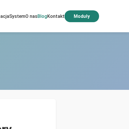
acja
System
O nas
Blog
Kontakt
Moduły