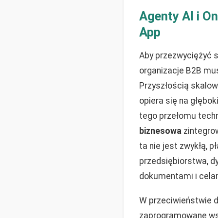
Agenty AI i O
App
Aby przezwyciężyć st
organizacje B2B mu
Przyszłością skalowa
opiera się na głębo
tego przełomu techn
biznesowa
zintegro
ta nie jest zwykłą,
przedsiębiorstwa, d
dokumentami i cela
W przeciwieństwie d
zaprogramowane wspó