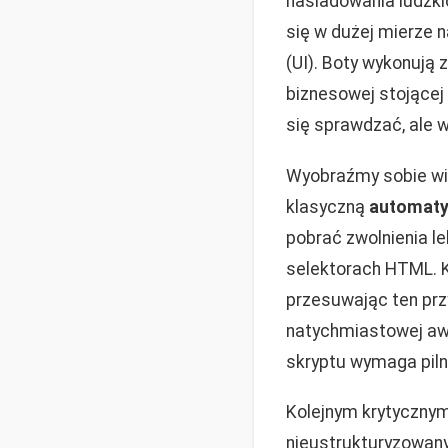
naśladowania ludzkic
się w dużej mierze 
(UI). Boty wykonują 
biznesowej stojącej
się sprawdzać, ale 
Wyobraźmy sobie wi
klasyczną
automaty
pobrać zwolnienia le
selektorach HTML. K
przesuwając ten przy
natychmiastowej awa
skryptu wymaga piln
Kolejnym krytycznym
nieustrukturyzowan