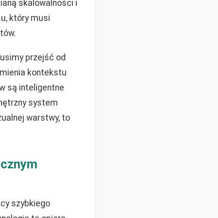
ianą skalowalności i
su, który musi
ntów.
usimy przejść od
umienia kontekstu
w są inteligentne
wnętrzny system
zualnej warstwy, to
micznym
nicy szybkiego