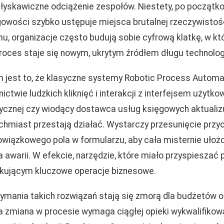
błyskawiczne odciążenie zespołów. Niestety, po początk
owości szybko ustępuje miejsca brutalnej rzeczywistoś
, organizacje często budują sobie cyfrową klatkę, w któ
oces staje się nowym, ukrytym źródłem długu technolog
est to, że klasyczne systemy Robotic Process Automati
twie ludzkich kliknięć i interakcji z interfejsem użytko
stycznej czy wiodący dostawca usług księgowych aktualiz
chmiast przestają działać. Wystarczy przesunięcie przyc
wiązkowego pola w formularzu, aby cała misternie ułoż
 awarii. W efekcie, narzędzie, które miało przyspieszać p
kującym kluczowe operacje biznesowe.
ymania takich rozwiązań stają się zmorą dla budżetów o
a zmiana w procesie wymaga ciągłej opieki wykwalifiko