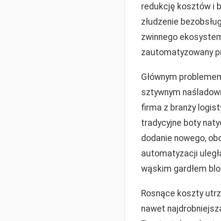
redukcję kosztów i 
złudzenie bezobsług
zwinnego ekosystemu
zautomatyzowany pr
Głównym problemem j
sztywnym naśladownic
firma z branży logi
tradycyjne boty naty
dodanie nowego, obo
automatyzacji uległa
wąskim gardłem blo
Rosnące koszty utrz
nawet najdrobniejsz