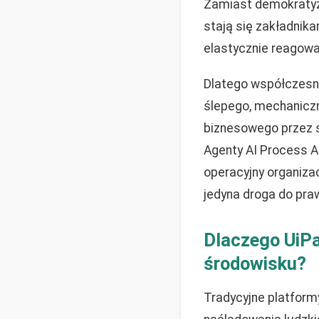
Zamiast demokratyzac
stają się zakładnika
elastycznie reagowa
Dlatego współczesn
ślepego, mechaniczn
biznesowego przez s
Agenty AI Process A
operacyjny organizacj
jedyna droga do pra
Dlaczego UiP
środowisku?
Tradycyjne platformy