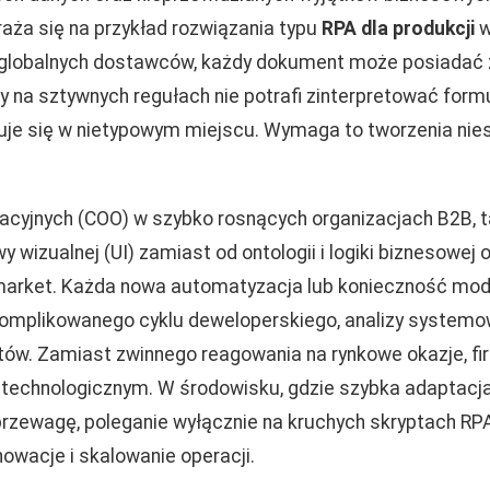
raża się na przykład rozwiązania typu
RPA dla produkcji
w
globalnych dostawców, każdy dokument może posiadać zu
y na sztywnych regułach nie potrafi zinterpretować formul
uje się w nietypowym miejscu. Wymaga to tworzenia nies
acyjnych (COO) w szybko rosnących organizacjach B2B, t
 wizualnej (UI) zamiast od ontologii i logiki biznesowej
arket. Każda nowa automatyzacja lub konieczność modyf
mplikowanego cyklu deweloperskiego, analizy systemow
tów. Zamiast zwinnego reagowania na rynkowe okazje, fi
technologicznym. W środowisku, gdzie szybka adaptacj
rzewagę, poleganie wyłącznie na kruchych skryptach RPA
owacje i skalowanie operacji.