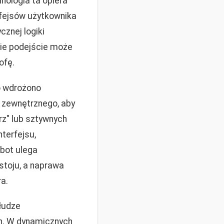
nologia ta opiera
rfejsów użytkownika
cznej logiki
kie podejście może
ofę.
o wdrożono
lu zewnętrznego, aby
rz" lub sztywnych
terfejsu,
 bot ulega
stoju, a naprawa
a.
łudze
h. W dynamicznych