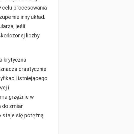
 celu procesowania
pełnie inny układ.
arza, jeśli
kończonej liczby
a krytyczna
 oznacza drastycznie
ikacji istniejącego
ej i
rma grzęźnie w
a do zmian
 staje się potężną