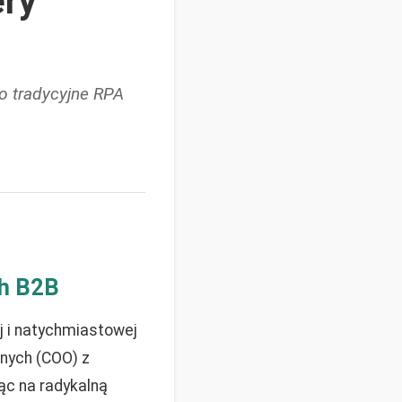
ery
go tradycyjne RPA
ch B2B
 i natychmiastowej
nych (COO) z
cząc na radykalną