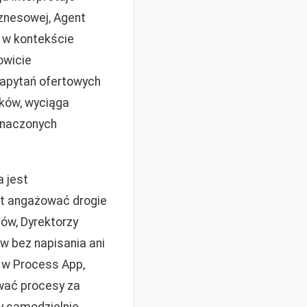
iznesowej, Agent
 w kontekście
owicie
zapytań ofertowych
ików, wyciąga
znaczonych
a jest
t angażować drogie
ów, Dyrektorzy
w bez napisania ani
e w Process App,
wać procesy za