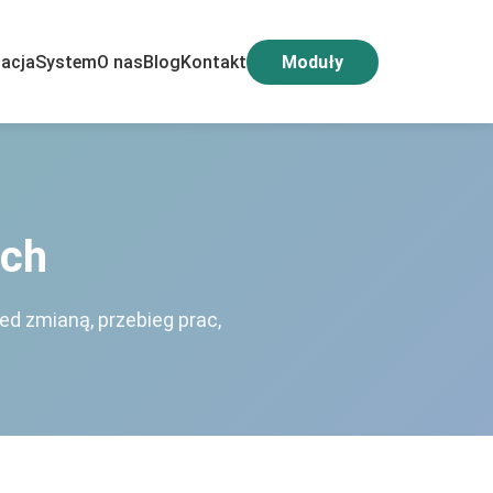
acja
System
O nas
Blog
Kontakt
Moduły
firmach
ach
zed zmianą, przebieg prac,