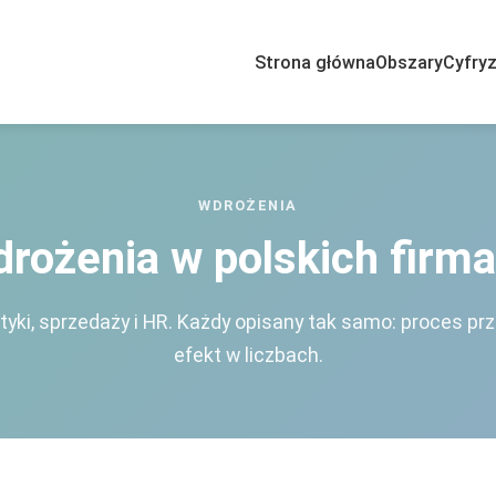
Strona główna
Obszary
Cyfryz
ułów procesowych w polskich 
WDROŻENIA
rożenia w polskich firm
istyki, sprzedaży i HR. Każdy opisany tak samo: proces pr
efekt w liczbach.