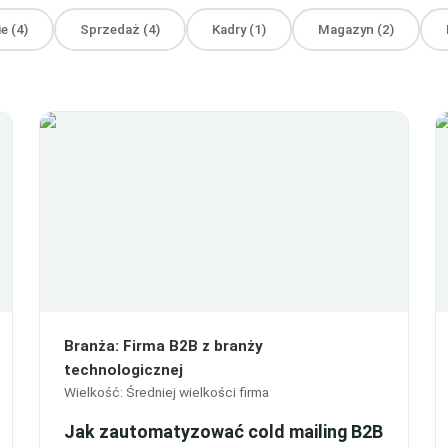
ie
(
4
)
Sprzedaż
(
4
)
Kadry
(
1
)
Magazyn
(
2
)
Branża
:
Firma B2B z branży
technologicznej
Wielkość
:
Średniej wielkości firma
Jak zautomatyzować cold mailing B2B