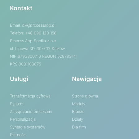
Kontakt
Email:
dk@processapp.pl
Telefon: +48 696 120 158
Process App Spółka z o.o.
ul. Lipowa 3D, 30-702 Kraków
NIP 6793300710 REGON 528799141
KRS 0001108875
Usługi
Nawigacja
Transformacja cyfrowa
Strona główna
System
Moduły
Zarządzanie procesami
Branże
Personalizacja
Działy
Synergia systemów
Dla firm
Płatności