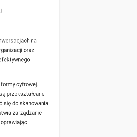
j
onwersacjach na
rganizacji oraz
 efektywnego
 formy cyfrowej.
– są przekształcane
ić się do skanowania
atwia zarządzanie
poprawiając