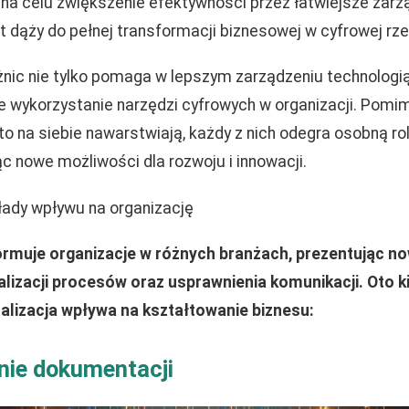
a na celu zwiększenie efektywności przez łatwiejsze zarz
t dąży do pełnej transformacji biznesowej w cyfrowej rz
żnic nie tylko pomaga w lepszym zarządzeniu technologią
ne wykorzystanie narzędzi cyfrowych w organizacji. Pomi
o na siebie nawarstwiają, każdy z nich odegra osobną rolę
c nowe możliwości dla rozwoju i innowacji.
kłady wpływu na organizację
formuje organizacje w różnych branżach, prezentując n
lizacji procesów oraz usprawnienia komunikacji. Oto k
italizacja wpływa na kształtowanie biznesu:
ie dokumentacji