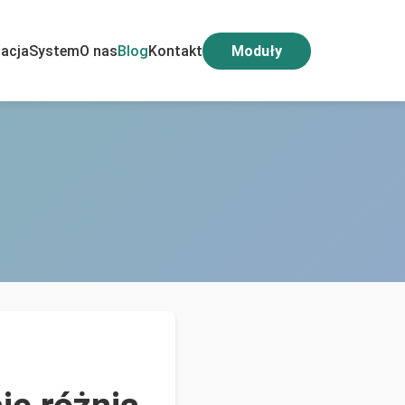
acja
System
O nas
Blog
Kontakt
Moduły