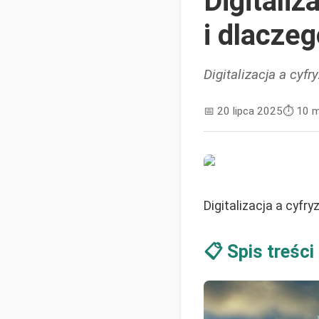
Digitaliz
i dlacze
Digitalizacja a cyfr
📅
20 lipca 2025
⏱️
10 m
Digitalizacja a cyfr
📋 Spis treści