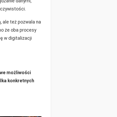
ądzanie danymi,
eczywistości.
, ale też pozwala na
mo że oba procesy
 w digitalizacji
owe możliwości
ilka konkretnych