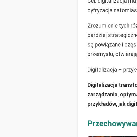
Cel: digitalizacja m
cyfryzacja natomias
Zrozumienie tych ró
bardziej strategicz
są powiązane i częst
przemysłu, otwierają
Digitalizacja – przy
Digitalizacja trans
zarządzania, optyma
przykładów, jak dig
Przechowywan