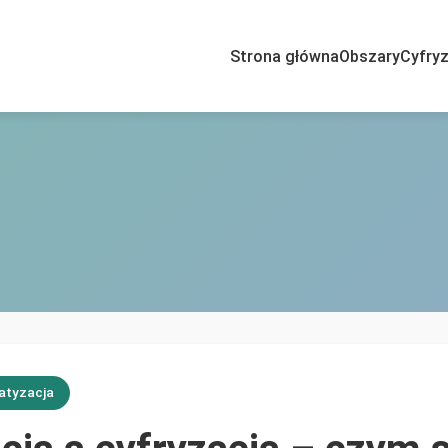
Strona główna
Obszary
Cyfryz
atyzacja