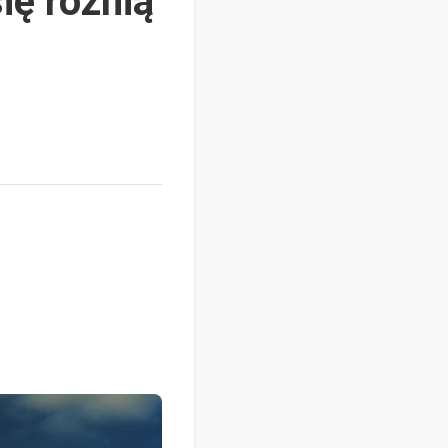
ię różnią