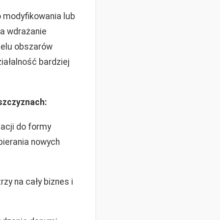
do modyfikowania lub
na wdrażanie
wielu obszarów
iałalność bardziej
aszczyznach:
acji do formy
pierania nowych
zy na cały biznes i