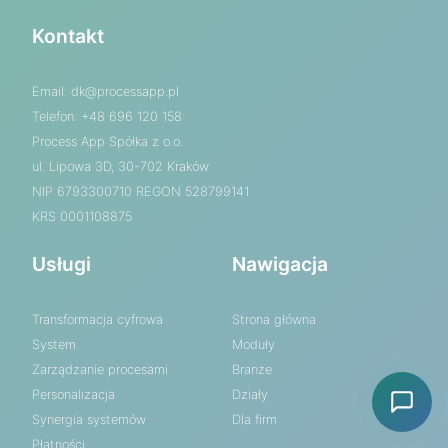
Kontakt
Email:
dk@processapp.pl
Telefon: +48 696 120 158
Process App Spółka z o.o.
ul. Lipowa 3D, 30-702 Kraków
NIP 6793300710 REGON 528799141
KRS 0001108875
Usługi
Nawigacja
Transformacja cyfrowa
Strona główna
System
Moduły
Zarządzanie procesami
Branże
Personalizacja
Działy
Synergia systemów
Dla firm
Płatności