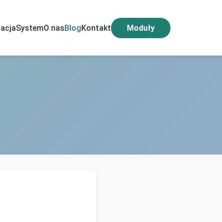
acja
System
O nas
Blog
Kontakt
Moduły