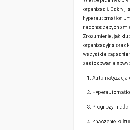
W erze przemysłu 4.
organizacji. Odkryj,
hyperautomation umo
nadchodzących zmian
Zrozumienie, jak kl
organizacyjna oraz 
wszystkie zagadnien
zastosowania nowych
Automatyzacja w
Hyperautomation
Prognozy i nadc
Znaczenie kultur