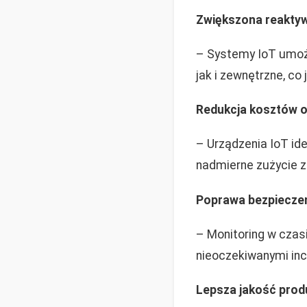
Zwiększona reakty
– Systemy IoT umożl
jak i zewnętrzne, co
Redukcja kosztów o
– Urządzenia IoT ide
nadmierne zużycie z
Poprawa bezpiecze
– Monitoring w czas
nieoczekiwanymi in
Lepsza jakość prod