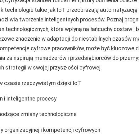
0, cyfryzacja stanowi fundament, który odmienia oblicz
 jak technologie takie jak IoT przeobrażają automatyzację 
żliwia tworzenie inteligentnych procesów. Poznaj prog
 technologicznych, które wpłyną na łańcuchy dostaw i b
uczowe znaczenie w adaptacji do niestabilnych czasów m
kompetencje cyfrowe pracowników, może być kluczowe dla
ia zainspirują menadżerów i przedsiębiorców do przemyś
 strategii w swojej przyszłości cyfrowej.
 czasie rzeczywistym dzięki IoT
 i inteligentne procesy
hodzące zmiany technologiczne
y organizacyjnej i kompetencji cyfrowych