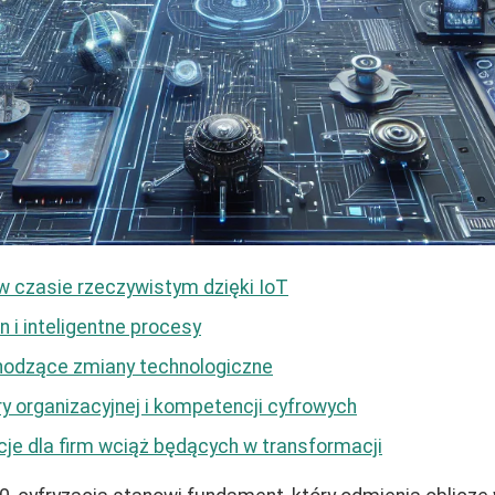
 czasie rzeczywistym dzięki IoT
 i inteligentne procesy
hodzące zmiany technologiczne
y organizacyjnej i kompetencji cyfrowych
acje dla firm wciąż będących w transformacji