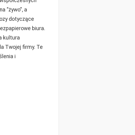
e współczesnych
na “żywo”, a
nozy dotyczące
ezpapierowe biura.
a kultura
 Twojej firmy. Te
lenia i