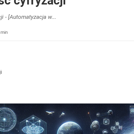
ść cyfryzacji
ji - [Automatyzacja w...
 min
i