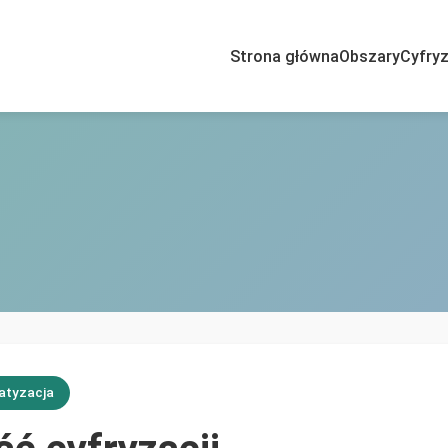
Strona główna
Obszary
Cyfryz
atyzacja