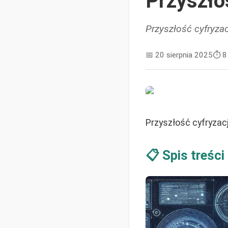
Przyszło
Przyszłość cyfryzac
📅
20 sierpnia 2025
⏱️
8
Przyszłość cyfryzacj
📋 Spis treści