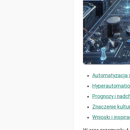
Automatyzacja w
Hyperautomation
Prognozy i nadc
Znaczenie kultur
Wnioski i inspir