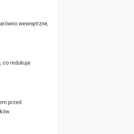
 Zarówno wewnętrzne,
, co redukuje
iem przed
ków.