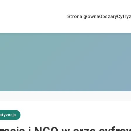
Strona główna
Obszary
Cyfryz
atyzacja