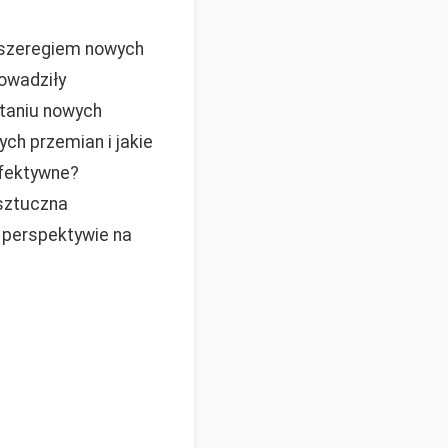
d szeregiem nowych
rowadziły
staniu nowych
ych przemian i jakie
efektywne?
 sztuczna
c perspektywie na