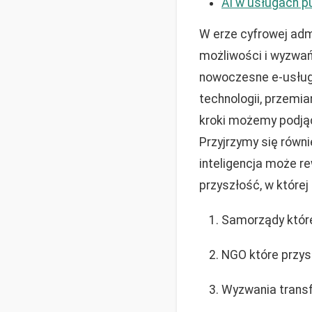
AI w usługach p
W erze cyfrowej adm
możliwości i wyzwań
nowoczesne e-usługi
technologii, przemia
kroki możemy podjąć
Przyjrzymy się równi
inteligencja może r
przyszłość, w które
Samorządy któr
NGO które przysp
Wyzwania transf