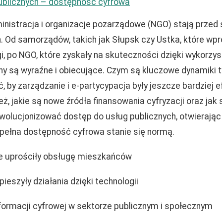
ublicznych – dostępność cyfrowa
inistracja i organizacje pozarządowe (NGO) stają prze
. Od samorządów, takich jak Słupsk czy Ustka, które wp
, po NGO, które zyskały na skuteczności dzięki wykorzy
ny są wyraźne i obiecujące. Czym są kluczowe dynamiki t
, by zarządzanie i e-partycypacja były jeszcze bardziej 
eż, jakie są nowe źródła finansowania cyfryzacji oraz jak
ewolucjonizować dostęp do usług publicznych, otwierają
j pełna dostępność cyfrowa stanie się normą.
e uprościły obsługę mieszkańców
ieszyły działania dzięki technologii
ormacji cyfrowej w sektorze publicznym i społecznym