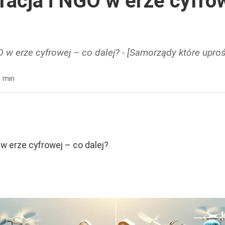
racja i NGO w erze cyfro
 w erze cyfrowej – co dalej? - [Samorządy które uproś
 min
w erze cyfrowej – co dalej?