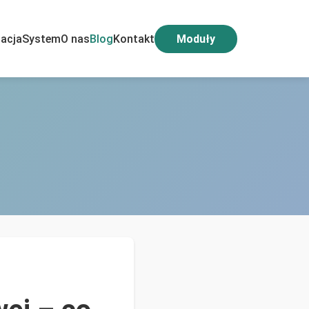
acja
System
O nas
Blog
Kontakt
Moduły