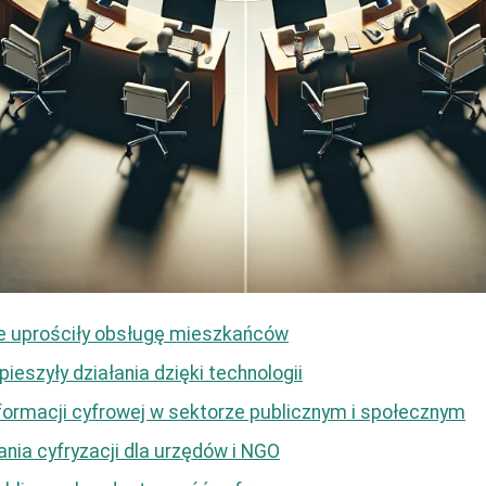
e uprościły obsługę mieszkańców
ieszyły działania dzięki technologii
ormacji cyfrowej w sektorze publicznym i społecznym
nia cyfryzacji dla urzędów i NGO