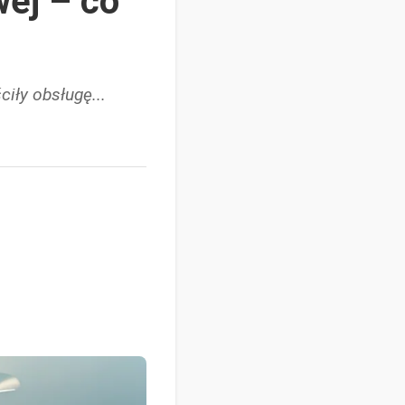
wej – co
ciły obsługę...