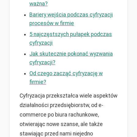
ważna?
Bariery wejścia podczas cyfryzacji
procesów w firmie
5 najczęstszych pułapek podczas
cyfryzacji
Jak skutecznie pokonać wyzwania
cyfryzacji?
Od czego zacząć cyfryzację w
firmie?
Cyfryzacja przekształca wiele aspektów
działalności przedsiębiorstw, od e-
commerce po biura rachunkowe,
otwierając nowe szanse, ale także
stawiając przed nami niejedno