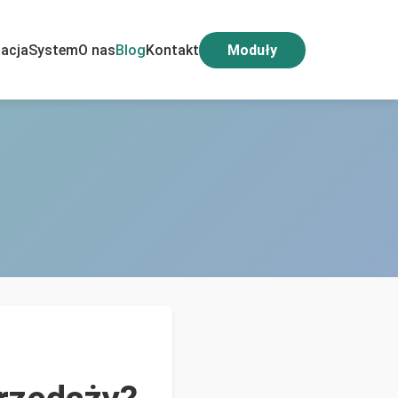
acja
System
O nas
Blog
Kontakt
Moduły