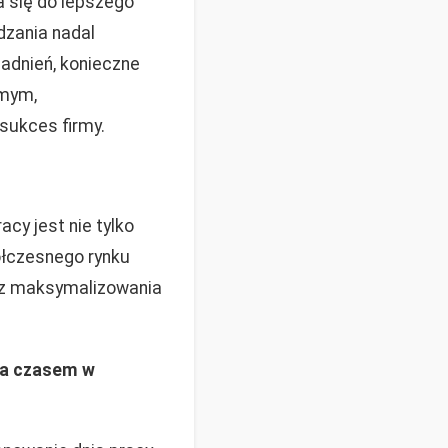
a się do lepszego
dzania nadal
adnień, konieczne
amym,
sukces firmy.
cy jest nie tylko
ółczesnego rynku
az maksymalizowania
nia czasem w