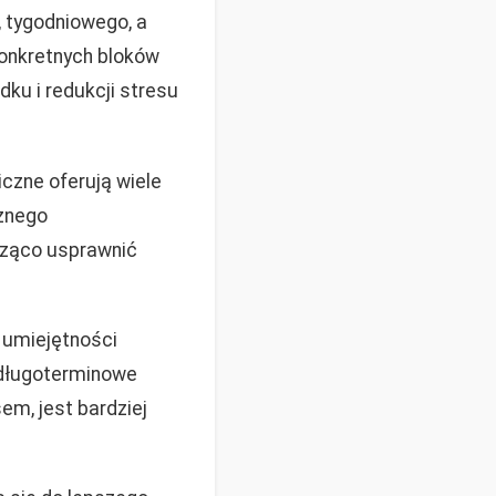
 tygodniowego, a
onkretnych bloków
u i redukcji stresu
czne oferują wiele
cznego
cząco usprawnić
 umiejętności
 długoterminowe
em, jest bardziej