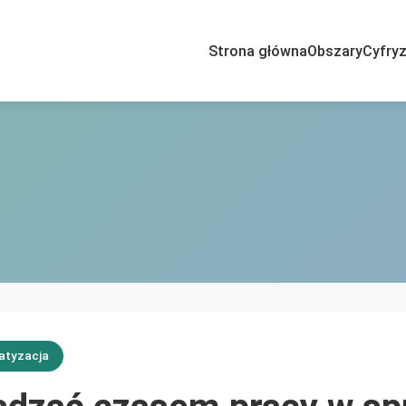
Strona główna
Obszary
Cyfryz
atyzacja