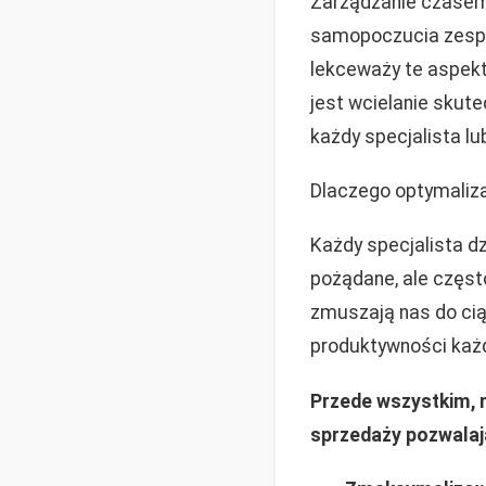
Zarządzanie czasem w
samopoczucia zespoł
lekceważy te aspekt
jest wcielanie sku
każdy specjalista l
Dlaczego optymaliz
Każdy specjalista dz
pożądane, ale częs
zmuszają nas do ci
produktywności każd
Przede wszystkim, 
sprzedaży pozwalaj