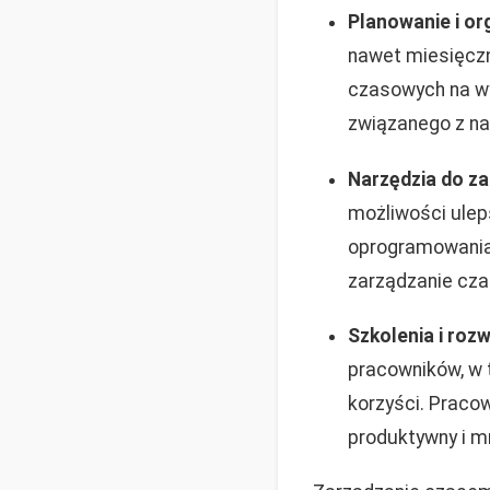
Planowanie i or
nawet miesięcz
czasowych na wy
związanego z n
Narzędzia do z
możliwości ulep
oprogramowania 
zarządzanie cz
Szkolenia i roz
pracowników, w 
korzyści. Pracow
produktywny i m