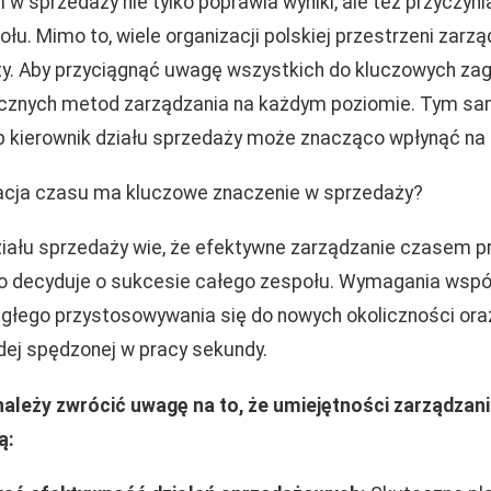
 sprzedaży nie tylko poprawia wyniki, ale też przyczyni
u. Mimo to, wiele organizacji polskiej przestrzeni zarzą
y. Aby przyciągnąć uwagę wszystkich do kluczowych zag
tecznych metod zarządzania na każdym poziomie. Tym s
ub kierownik działu sprzedaży może znacząco wpłynąć na 
acja czasu ma kluczowe znaczenie w sprzedaży?
iału sprzedaży wie, że efektywne zarządzanie czasem pra
to decyduje o sukcesie całego zespołu. Wymagania wsp
ągłego przystosowywania się do nowych okoliczności or
ej spędzonej w pracy sekundy.
należy zwrócić uwagę na to, że umiejętności zarządza
ą: