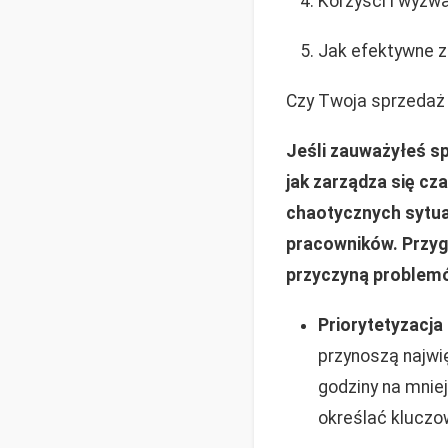
Korzyści i wyzw
Jak efektywne z
Czy Twoja sprzedaż 
Jeśli zauważyłeś s
jak zarządza się c
chaotycznych sytuac
pracowników. Przyg
przyczyną problemó
Priorytetyzacja
przynoszą najwi
godziny na mniej
określać kluczo