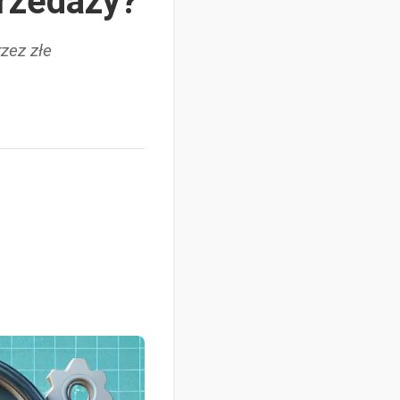
rzedaży?
zez złe