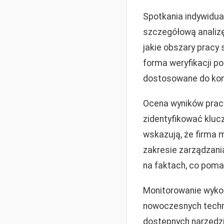
Spotkania indywidua
szczegółową analizę
jakie obszary pracy 
forma weryfikacji po
dostosowane do kon
Ocena wyników pracy
zidentyfikować kluc
wskazują, że firma 
zakresie zarządzani
na faktach, co pomag
Monitorowanie wykor
nowoczesnych techno
dostępnych narzędz