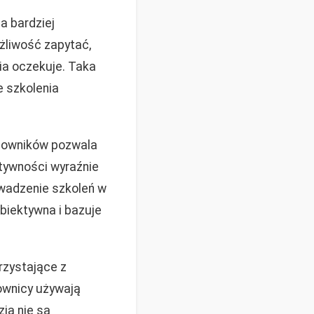
a bardziej
żliwość zapytać,
cia oczekuje. Taka
e szkolenia
acowników pozwala
tywności wyraźnie
wadzenie szkoleń w
biektywna i bazuje
rzystające z
ownicy używają
zia nie są