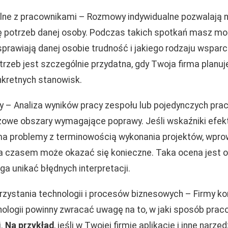
lne z pracownikami – Rozmowy indywidualne pozwalają n
 potrzeb danej osoby. Podczas takich spotkań masz mo
sprawiają danej osobie trudność i jakiego rodzaju wspar
trzeb jest szczególnie przydatna, gdy Twoja firma planuj
kretnych stanowisk.
 – Analiza wyników pracy zespołu lub pojedynczych pr
zowe obszary wymagające poprawy. Jeśli wskaźniki efek
ma problemy z terminowością wykonania projektów, wpro
a czasem może okazać się konieczne. Taka ocena jest o
a unikać błędnych interpretacji.
zystania technologii i procesów biznesowych – Firmy ko
logii powinny zwracać uwagę na to, w jaki sposób prac
i.
Na przykład
, jeśli w Twojej firmie aplikacje i inne narzęd