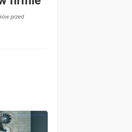
w firmie
ików przed