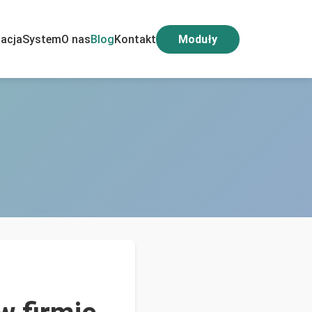
acja
System
O nas
Blog
Kontakt
Moduły