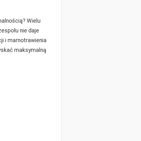
rmalnością? Wielu
zespołu nie daje
i i marnotrawienia
 zyskać maksymalną