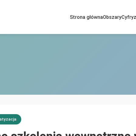
Strona główna
Obszary
Cyfryz
atyzacja