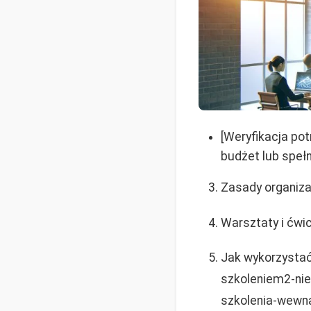
[Weryfikacja po
budżet lub spełn
Zasady organiza
Warsztaty i ćwic
Jak wykorzystać
szkoleniem2-nie
szkolenia-wewna