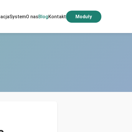
acja
System
O nas
Blog
Kontakt
Moduły