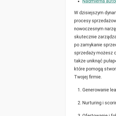
Nadmierna auto
W dzisiejszym dynam
procesy sprzedażow
nowoczesnym narzęd
skutecznie zarządzać
po zamykanie sprzeda
sprzedaży możesz odd
także uniknąć pułap
które pomogą stworz
Twojej firmie.
Generowanie le
Nurturing i scor
Ofertowanie i fo