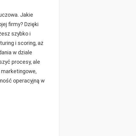
uczowa. Jakie
j firmy? Dzięki
esz szybko i
uring i scoring, aż
dania w dziale
szyć procesy, ale
e marketingowe,
wność operacyjną w