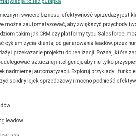
matyzacja to też pułapka
icznym świecie biznesu, efektywność sprzedaży jest kl
e można zautomatyzować, aby zwiększyć przychody twoje
ziom takim jak CRM czy platformy typu Salesforce, moż
 cyklem życia klienta, od generowania leadów, przez nurt
ży i przekazanie projektu do realizacji. Poznaj, które za
elegować sztucznej inteligencji, aby nie tylko przyspie
ek nadmiernej automatyzacji. Exploruj przykłady i funkcj
yć solidny lejek sprzedażowy i mocno podnieść efekty
adów
ing leadów
llow-upy