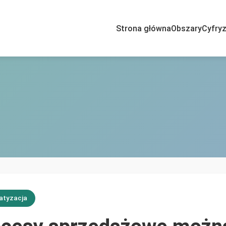
Strona główna
Obszary
Cyfryz
atyzacja