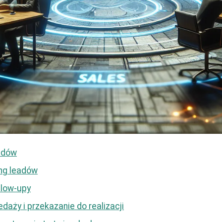
adów
ing leadów
llow-upy
aży i przekazanie do realizacji