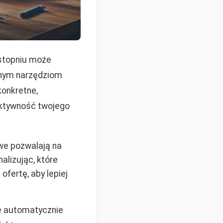
stopniu może
anym narzędziom
konkretne,
ektywność twojego
e pozwalają na
nalizując, które
fertę, aby lepiej
re automatycznie