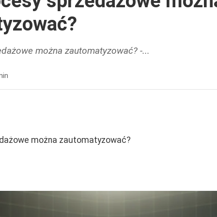
ocesy sprzedażowe możn
tyzować?
zedażowe można zautomatyzować? -...
min
zedażowe można zautomatyzować?