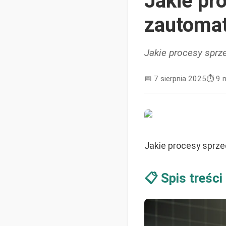
Jakie pr
zautoma
Jakie procesy spr
📅
7 sierpnia 2025
⏱️
9 
Jakie procesy spr
📋 Spis treści