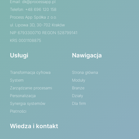
Email:
dk@processapp.pl
Telefon: +48 696 120 158
Process App Spółka z o.o.
ul. Lipowa 3D, 30-702 Kraków
NIP 6793300710 REGON 528799141
KRS 0001108875
Usługi
Nawigacja
Transformacja cyfrowa
Strona główna
System
Moduły
Zarządzanie procesami
Branże
Personalizacja
Działy
Synergia systemów
Dla firm
Płatności
Wiedza i kontakt